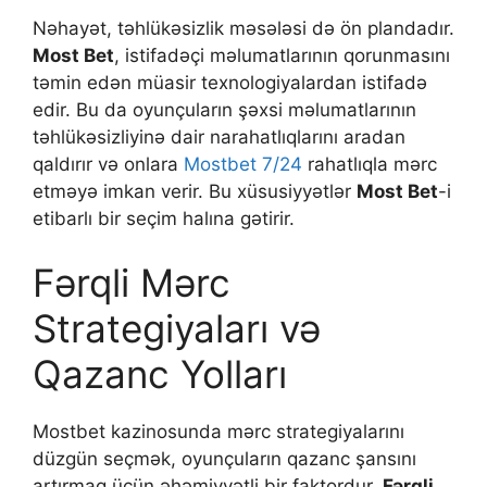
Nəhayət, təhlükəsizlik məsələsi də ön plandadır.
Most Bet
, istifadəçi məlumatlarının qorunmasını
təmin edən müasir texnologiyalardan istifadə
edir. Bu da oyunçuların şəxsi məlumatlarının
təhlükəsizliyinə dair narahatlıqlarını aradan
qaldırır və onlara
Mostbet 7/24
rahatlıqla mərc
etməyə imkan verir. Bu xüsusiyyətlər
Most Bet
-i
etibarlı bir seçim halına gətirir.
Fərqli Mərc
Strategiyaları və
Qazanc Yolları
Mostbet kazinosunda mərc strategiyalarını
düzgün seçmək, oyunçuların qazanc şansını
artırmaq üçün əhəmiyyətli bir faktordur.
Fərqli