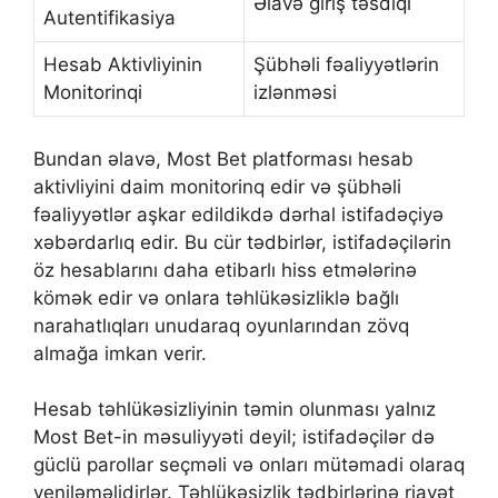
Əlavə giriş təsdiqi
Autentifikasiya
Hesab Aktivliyinin
Şübhəli fəaliyyətlərin
Monitorinqi
izlənməsi
Bundan əlavə, Most Bet platforması hesab
aktivliyini daim monitorinq edir və şübhəli
fəaliyyətlər aşkar edildikdə dərhal istifadəçiyə
xəbərdarlıq edir. Bu cür tədbirlər, istifadəçilərin
öz hesablarını daha etibarlı hiss etmələrinə
kömək edir və onlara təhlükəsizliklə bağlı
narahatlıqları unudaraq oyunlarından zövq
almağa imkan verir.
Hesab təhlükəsizliyinin təmin olunması yalnız
Most Bet-in məsuliyyəti deyil; istifadəçilər də
güclü parollar seçməli və onları mütəmadi olaraq
yeniləməlidirlər. Təhlükəsizlik tədbirlərinə riayət