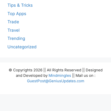
Tips & Tricks
Top Apps
Trade
Travel
Trending
Uncategorized
© Copyrights 2026 || All Rights Reserved || Designed
and Developed by
Mindmingles
|| Mail us on :
GuestPost@GeniusUpdates.com