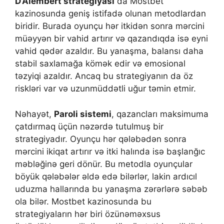
D’Alembert strategiyası
da Mostbet
kazinosunda geniş istifadə olunan metodlardan
biridir. Burada oyunçu hər itkidən sonra mərcini
müəyyən bir vahid artırır və qazandıqda isə eyni
vahid qədər azaldır. Bu yanaşma, balansı daha
stabil saxlamağa kömək edir və emosional
təzyiqi azaldır. Ancaq bu strategiyanın da öz
riskləri var və uzunmüddətli uğur təmin etmir.
Nəhayət,
Paroli sistemi
, qazancları maksimuma
çatdırmaq üçün nəzərdə tutulmuş bir
strategiyadır. Oyunçu hər qələbədən sonra
mərcini ikiqat artırır və itki halında isə başlanğıc
məbləğinə geri dönür. Bu metodla oyunçular
böyük qələbələr əldə edə bilərlər, lakin ardıcıl
uduzma hallarında bu yanaşma zərərlərə səbəb
ola bilər. Mostbet kazinosunda bu
strategiyaların hər biri özünəməxsus