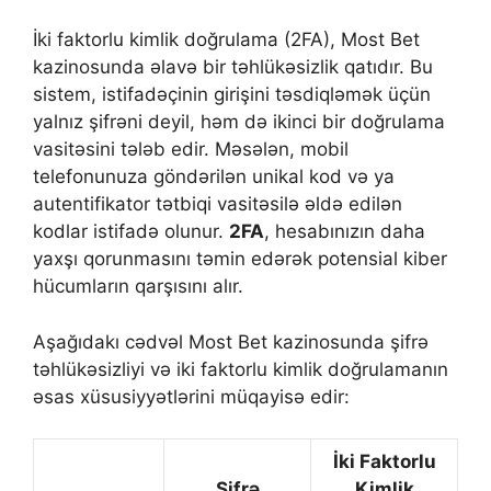
İki faktorlu kimlik doğrulama (2FA), Most Bet
kazinosunda əlavə bir təhlükəsizlik qatıdır. Bu
sistem, istifadəçinin girişini təsdiqləmək üçün
yalnız şifrəni deyil, həm də ikinci bir doğrulama
vasitəsini tələb edir. Məsələn, mobil
telefonunuza göndərilən unikal kod və ya
autentifikator tətbiqi vasitəsilə əldə edilən
kodlar istifadə olunur.
2FA
, hesabınızın daha
yaxşı qorunmasını təmin edərək potensial kiber
hücumların qarşısını alır.
Aşağıdakı cədvəl Most Bet kazinosunda şifrə
təhlükəsizliyi və iki faktorlu kimlik doğrulamanın
əsas xüsusiyyətlərini müqayisə edir:
İki Faktorlu
Şifrə
Kimlik