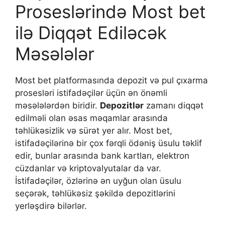
Proseslərində Most bet
ilə Diqqət Ediləcək
Məsələlər
Most bet platformasında depozit və pul çıxarma
prosesləri istifadəçilər üçün ən önəmli
məsələlərdən biridir.
Depozitlər
zamanı diqqət
edilməli olan əsas məqamlar arasında
təhlükəsizlik və sürət yer alır. Most bet,
istifadəçilərinə bir çox fərqli ödəniş üsulu təklif
edir, bunlar arasında bank kartları, elektron
cüzdanlar və kriptovalyutalar da var.
İstifadəçilər, özlərinə ən uyğun olan üsulu
seçərək, təhlükəsiz şəkildə depozitlərini
yerləşdirə bilərlər.