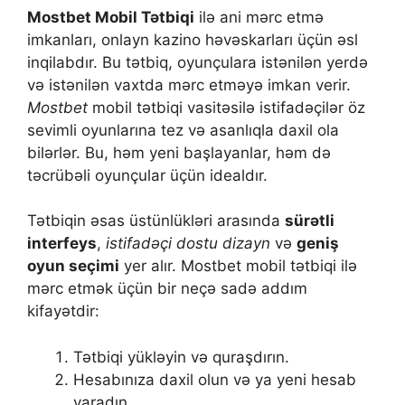
Mostbet Mobil Tətbiqi
ilə ani mərc etmə
imkanları, onlayn kazino həvəskarları üçün əsl
inqilabdır. Bu tətbiq, oyunçulara istənilən yerdə
və istənilən vaxtda mərc etməyə imkan verir.
Mostbet
mobil tətbiqi vasitəsilə istifadəçilər öz
sevimli oyunlarına tez və asanlıqla daxil ola
bilərlər. Bu, həm yeni başlayanlar, həm də
təcrübəli oyunçular üçün idealdır.
Tətbiqin əsas üstünlükləri arasında
sürətli
interfeys
,
istifadəçi dostu dizayn
və
geniş
oyun seçimi
yer alır. Mostbet mobil tətbiqi ilə
mərc etmək üçün bir neçə sadə addım
kifayətdir:
Tətbiqi yükləyin və quraşdırın.
Hesabınıza daxil olun və ya yeni hesab
yaradın.