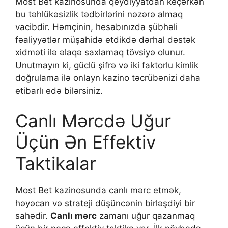
Most Bet kazinosunda qeydiyyatdan keçərkən
bu təhlükəsizlik tədbirlərini nəzərə almaq
vacibdir. Həmçinin, hesabınızda şübhəli
fəaliyyətlər müşahidə etdikdə dərhal dəstək
xidməti ilə əlaqə saxlamaq tövsiyə olunur.
Unutmayın ki, güclü şifrə və iki faktorlu kimlik
doğrulama ilə onlayn kazino təcrübənizi daha
etibarlı edə bilərsiniz.
Canlı Mərcdə Uğur
Üçün Ən Effektiv
Taktikalar
Most Bet kazinosunda canlı mərc etmək,
həyəcan və strateji düşüncənin birləşdiyi bir
sahədir.
Canlı mərc
zamanı uğur qazanmaq