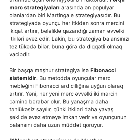
mərc strategiyaları
arasında ən populyar
olanlardan biri Martingale strategiyasıdır. Bu
strategiyada oyunçu hər itkidən sonra mərcini
ikiqat artırır, beləliklə qazandığı zaman əvvəlki
itkiləri əvəz edir. Lakin, bu strategiya balansınızı
tez tükədə bilər, buna görə də diqqətli olmaq
vacibdir.
Bir başqa məşhur strategiya isə
Fibonacci
sistemidir
. Bu metodda oyunçular mərc
məbləğini Fibonacci ardıcıllığına uyğun olaraq
artırır. Yəni, hər yeni mərc əvvəlki iki mərcin
cəminə bərabər olur. Bu yanaşma daha
təhlükəsiz sayılır, çünki itkiləri daha yavaş
şəkildə əvəz etməyə imkan verir və oyunçunun
balansını daha uzun müddət qoruyur.