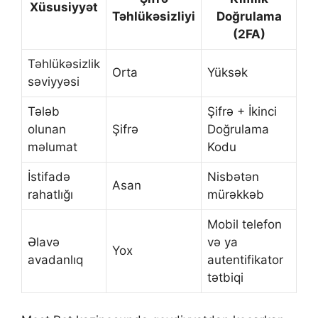
Xüsusiyyət
Təhlükəsizliyi
Doğrulama
(2FA)
Təhlükəsizlik
Orta
Yüksək
səviyyəsi
Tələb
Şifrə + İkinci
olunan
Şifrə
Doğrulama
məlumat
Kodu
İstifadə
Nisbətən
Asan
rahatlığı
mürəkkəb
Mobil telefon
Əlavə
və ya
Yox
avadanlıq
autentifikator
tətbiqi