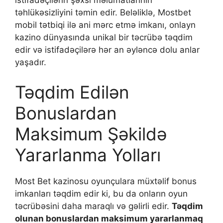
istifadəçilərin şəxsi məlumatlarının
təhlükəsizliyini təmin edir. Beləliklə, Mostbet
mobil tətbiqi ilə ani mərc etmə imkanı, onlayn
kazino dünyasında unikal bir təcrübə təqdim
edir və istifadəçilərə hər an əyləncə dolu anlar
yaşadır.
Təqdim Edilən
Bonuslardan
Maksimum Şəkildə
Yararlanma Yolları
Most Bet kazinosu oyunçulara müxtəlif bonus
imkanları təqdim edir ki, bu da onların oyun
təcrübəsini daha maraqlı və gəlirli edir.
Təqdim
olunan bonuslardan maksimum yararlanmaq