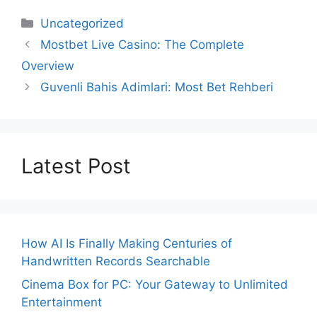
Categories
Uncategorized
Mostbet Live Casino: The Complete
Overview
Guvenli Bahis Adimlari: Most Bet Rehberi
Latest Post
How AI Is Finally Making Centuries of
Handwritten Records Searchable
Cinema Box for PC: Your Gateway to Unlimited
Entertainment