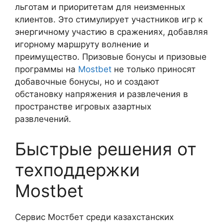
льготам и приоритетам для неизменных
клиентов. Это стимулирует участников игр к
энергичному участию в сражениях, добавляя
игорному маршруту волнение и
преимущество. Призовые бонусы и призовые
программы на
Mostbet
не только приносят
добавочные бонусы, но и создают
обстановку напряжения и развлечения в
пространстве игровых азартных
развлечений.
Быстрые решения от
техподдержки
Mostbet
Сервис Мостбет среди казахстанских