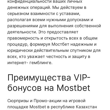
конфиденциальности ваших личных
денежных операций. Мы действуем в
серьезном взаимности с уставами,
располагая всеми нужными допусками и
разрешениями для выполнения собственной
деятельности. Это предоставляет
правомерность и открытость всех в общем
процедур, формируя Мостбет надежным и
юридически действительным спутником для
всех, кто уважает честность и защиту в
интернет- гемблинге.
Преимущества VIP-
бонусов на Mostbet
Сюрпризы и Промо-акции на игровой
площадке Mostbet в республике Казахстан