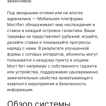
заманчивой.
Под звездными огнями или на апогее
адреналина — Мобильная платформа
Мостбет обнаруживает мир наслаждения и
ставок в каждый островок галактики. Ваши
триумфы не представляют рубежей: играйте,
делайте ставки и показывайте прогрессы
наряду с нами. В результате улучшенной
формы с сотовых аппаратов, абоненты могут
пользоватся к каждому пункту и опциям
Мост бет напрямую с собственного гаджета
или устройства, поддерживая одновременно
замечательные свойства захватывающего
азартного мероприятия и безопасность
информации.
Обзор системы