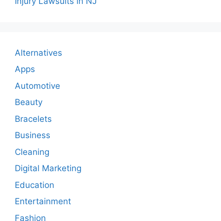
Injury Lawsuits in NJ
Alternatives
Apps
Automotive
Beauty
Bracelets
Business
Cleaning
Digital Marketing
Education
Entertainment
Fashion