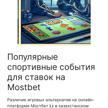
Популярные
спортивные события
для ставок на
Mostbet
Различие игровых альтернатив на онлайн-
платформе Мостбет kz в казахстанском