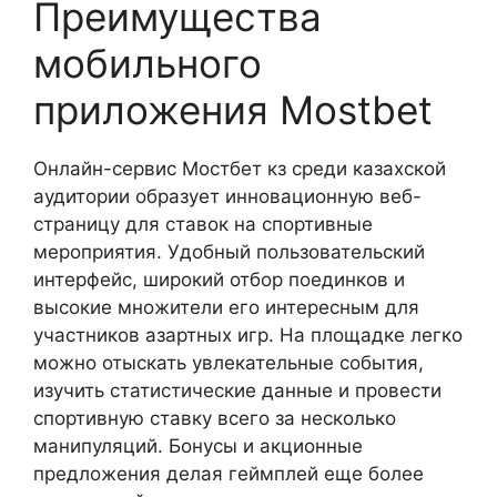
Преимущества
мобильного
приложения Mostbet
Онлайн-сервис Мостбет кз среди казахской
аудитории образует инновационную веб-
страницу для ставок на спортивные
мероприятия. Удобный пользовательский
интерфейс, широкий отбор поединков и
высокие множители его интересным для
участников азартных игр. На площадке легко
можно отыскать увлекательные события,
изучить статистические данные и провести
спортивную ставку всего за несколько
манипуляций. Бонусы и акционные
предложения делая геймплей еще более