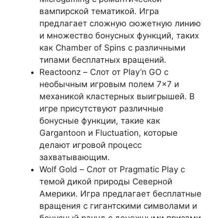
вампирской тематикой. Игра
предлагает сложную сюжетную линию
и множество бонусных функций, таких
как Chamber of Spins с различными
типами бесплатных вращений.
Reactoonz – Слот от Play’n GO с
необычным игровым полем 7×7 и
механикой кластерных выигрышей. В
игре присутствуют различные
бонусные функции, такие как
Gargantoon и Fluctuation, которые
делают игровой процесс
захватывающим.
Wolf Gold – Слот от Pragmatic Play с
темой дикой природы Северной
Америки. Игра предлагает бесплатные
вращения с гигантскими символами и