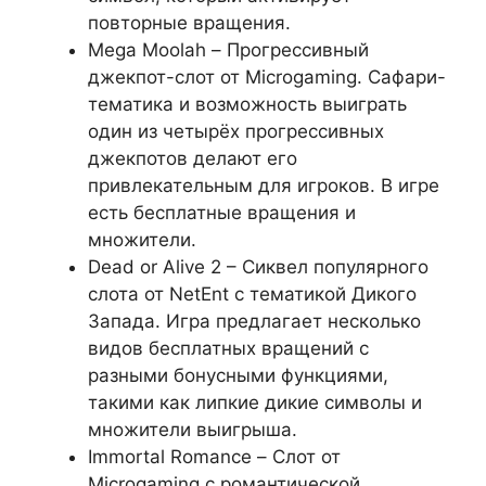
повторные вращения.
Mega Moolah – Прогрессивный
джекпот-слот от Microgaming. Сафари-
тематика и возможность выиграть
один из четырёх прогрессивных
джекпотов делают его
привлекательным для игроков. В игре
есть бесплатные вращения и
множители.
Dead or Alive 2 – Сиквел популярного
слота от NetEnt с тематикой Дикого
Запада. Игра предлагает несколько
видов бесплатных вращений с
разными бонусными функциями,
такими как липкие дикие символы и
множители выигрыша.
Immortal Romance – Слот от
Microgaming с романтической