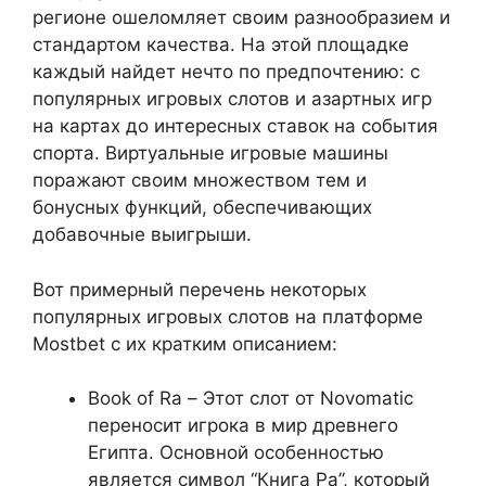
регионе ошеломляет своим разнообразием и
стандартом качества. На этой площадке
каждый найдет нечто по предпочтению: с
популярных игровых слотов и азартных игр
на картах до интересных ставок на события
спорта. Виртуальные игровые машины
поражают своим множеством тем и
бонусных функций, обеспечивающих
добавочные выигрыши.
Вот примерный перечень некоторых
популярных игровых слотов на платформе
Mostbet с их кратким описанием:
Book of Ra – Этот слот от Novomatic
переносит игрока в мир древнего
Египта. Основной особенностью
является символ “Книга Ра”, который