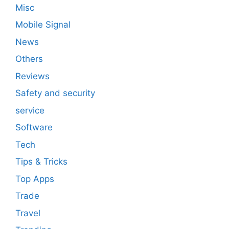
Misc
Mobile Signal
News
Others
Reviews
Safety and security
service
Software
Tech
Tips & Tricks
Top Apps
Trade
Travel