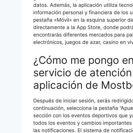
datos. Además, la aplicación utiliza tecn
información personal y financiera de los 
pestaña «Móvil» en la esquina superior de
directamente a la App Store, donde podrá
encontrarás diferentes mercados para pa
electrónicos, juegos de azar, casino en vi
¿Cómo me pongo en 
servicio de atención 
aplicación de Mostb
Después de iniciar sesión, serás redirigido
continuación, selecciona la pestaña “Apue
sección con los eventos deportivos que 
todos los eventos y cambios importantes 
las notificaciones. El sistema de notifica