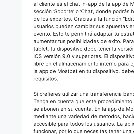
al cliente es el chat in-app de la app de 
sección ‘Soporte’ o ‘Chat’, donde podrás 
de los expertos. Gracias a la función “Edi
usuarios pueden cambiar sus apuestas en
evento. Esto te permitirá adaptar tu estra
aumentar tus posibilidades de éxito. Para
tablet, tu dispositivo debe tener la versi
iOS versión 9.0 y superiores. El disposit
libre en el almacenamiento interno para ej
la app de Mostbet en tu dispositivo, deb
requisitos.
Si prefieres utilizar una transferencia b
Tenga en cuenta que este procedimiento 
se abonen en su cuenta. En la app de Most
mediante una variedad de métodos, haci
accesible para todos los usuarios. La apl
funcionar, por lo que necesitas tener una 