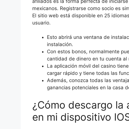
afiliados es la forma perfecta de iniciars
mexicanos. Registrarse como socio es sim
El sitio web está disponible en 25 idiomas
usuario.
Esto abrirá una ventana de instala
instalación.
Con estos bonos, normalmente pued
cantidad de dinero en tu cuenta al r
La aplicación móvil del casino tiene
cargar rápido y tiene todas las fun
Además, conozca todas las ventaja
ganancias potenciales en la casa 
¿Cómo descargo la a
en mi dispositivo IO