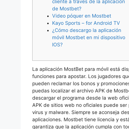
cliente a través de la aplicación
de Mostbet?
Video póquer en Mostbet
Kayo Sports – for Android TV
¿Cómo descargo la aplicación
móvil Mostbet en mi dispositivo
IOS?
La aplicación MostBet para móvil está dis
funciones para apostar. Los jugadores qu
pueden reclamar los bonos y promociones 
puedas localizar el archivo APK de Mostbe
descargar el programa desde la web ofici
APK de sitios web no oficiales puede ser
virus y malware. Siempre se aconseja des
aplicaciones. Mostbet tiene licencia y est
garantiza que la aplicación cumpla con to