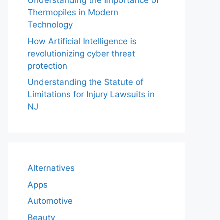
Understanding the Importance of
Thermopiles in Modern
Technology
How Artificial Intelligence is
revolutionizing cyber threat
protection
Understanding the Statute of
Limitations for Injury Lawsuits in
NJ
Alternatives
Apps
Automotive
Beauty