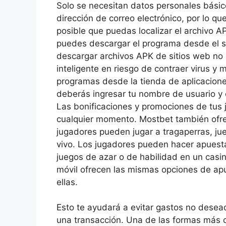
Solo se necesitan datos personales básic
dirección de correo electrónico, por lo que
posible que puedas localizar el archivo A
puedes descargar el programa desde el si
descargar archivos APK de sitios web no o
inteligente en riesgo de contraer virus 
programas desde la tienda de aplicaciones 
deberás ingresar tu nombre de usuario y c
Las bonificaciones y promociones de tus j
cualquier momento. Mostbet también ofre
jugadores pueden jugar a tragaperras, ju
vivo. Los jugadores pueden hacer apuest
juegos de azar o de habilidad en un casin
móvil ofrecen las mismas opciones de apu
ellas.
Esto te ayudará a evitar gastos no desea
una transacción. Una de las formas más c