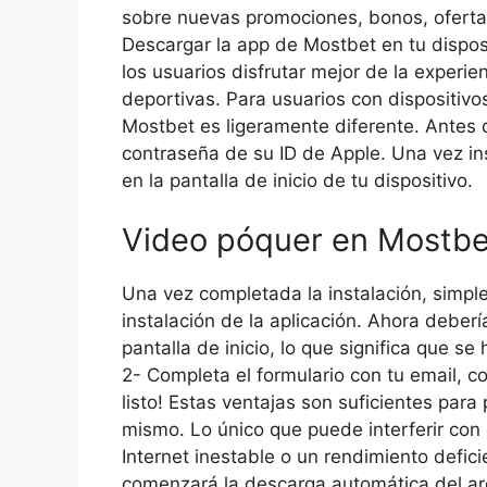
sobre nuevas promociones, bonos, oferta
Descargar la app de Mostbet en tu dispos
los usuarios disfrutar mejor de la experie
deportivas. Para usuarios con dispositivo
Mostbet es ligeramente diferente. Antes de
contraseña de su ID de Apple. Una vez ins
en la pantalla de inicio de tu dispositivo.
Video póquer en Mostbe
Una vez completada la instalación, simpl
instalación de la aplicación. Ahora deberí
pantalla de inicio, lo que significa que se
2- Completa el formulario con tu email, co
listo! Estas ventajas son suficientes para
mismo. Lo único que puede interferir con
Internet inestable o un rendimiento deficie
comenzará la descarga automática del ar