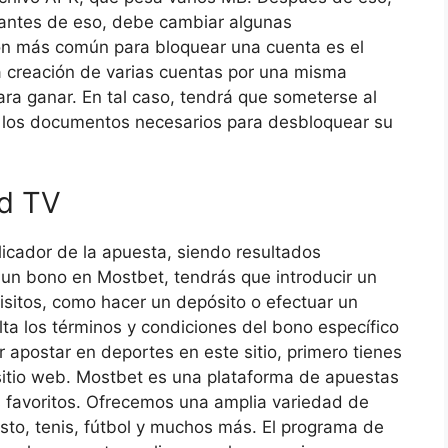
o antes de eso, debe cambiar algunas
zón más común para bloquear una cuenta es el
a creación de varias cuentas por una misma
ra ganar. En tal caso, tendrá que someterse al
r los documentos necesarios para desbloquear su
id TV
plicador de la apuesta, siendo resultados
r un bono en Mostbet, tendrás que introducir un
isitos, como hacer un depósito o efectuar un
a los términos y condiciones del bono específico
 apostar en deportes en este sitio, primero tienes
 sitio web. Mostbet es una plataforma de apuestas
 favoritos. Ofrecemos una amplia variedad de
sto, tenis, fútbol y muchos más. El programa de