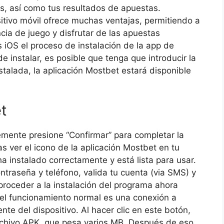
s, así como tus resultados de apuestas.
itivo móvil ofrece muchas ventajas, permitiendo a
ncia de juego y disfrutar de las apuestas
s iOS el proceso de instalación de la app de
 instalar, es posible que tenga que introducir la
talada, la aplicación Mostbet estará disponible
t
emente presione “Confirmar” para completar la
as ver el icono de la aplicación Mostbet en tu
 ha instalado correctamente y está lista para usar.
ntraseña y teléfono, valida tu cuenta (via SMS) y
 proceder a la instalación del programa ahora
 el funcionamiento normal es una conexión a
nte del dispositivo. Al hacer clic en este botón,
chivo APK, que pesa varios MB. Después de eso,