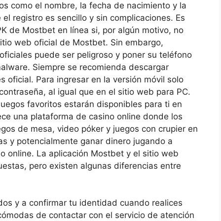
os como el nombre, la fecha de nacimiento y la
 el registro es sencillo y sin complicaciones. Es
PK de Mostbet en línea si, por algún motivo, no
tio web oficial de Mostbet. Sin embargo,
ficiales puede ser peligroso y poner su teléfono
y malware. Siempre se recomienda descargar
oficial. Para ingresar en la versión móvil solo
ontraseña, al igual que en el sitio web para PC.
uegos favoritos estarán disponibles para ti en
ce una plataforma de casino online donde los
egos de mesa, video póker y juegos con crupier en
as y potencialmente ganar dinero jugando a
o online. La aplicación Mostbet y el sitio web
estas, pero existen algunas diferencias entre
dos y a confirmar tu identidad cuando realices
ómodas de contactar con el servicio de atención