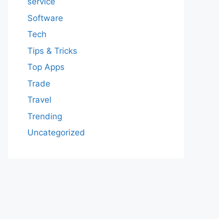
service
Software
Tech
Tips & Tricks
Top Apps
Trade
Travel
Trending
Uncategorized