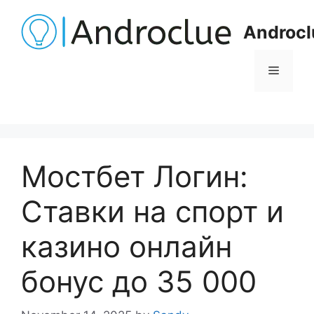
Skip
to
Androcl
content
Menu
Мостбет Логин:
Ставки на спорт и
казино онлайн
бонус до 35 000