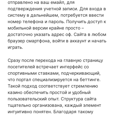
отправлено на ваш емайл, для
подтверждения учетной записи. Для входа в
систему в дальнейшем, потребуется ввести
номер телефона и пароль. Получить доступ к
мобильной версии крайне просто –
достаточно указать адрес оф. Сайта в любом
браузер смартфона, войти в аккаунт и начать
играть.
Сразу после перехода на главную страницу
посетителей встречает интерфейс со
спортивными ставками, подчеркивающий,
что портал специализируется на беттинге.
Такой подход соответствует стремлению
казино обеспечить простой и удобный
пользовательский опыт. Структура сайта
тщательно организована, каждый элемент
интуитивно понятен. Благодаря такому