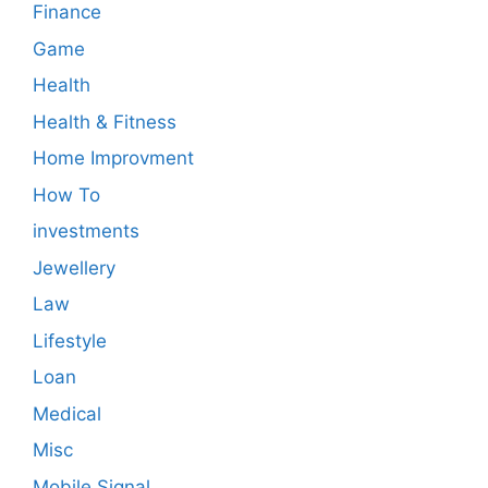
Finance
Game
Health
Health & Fitness
Home Improvment
How To
investments
Jewellery
Law
Lifestyle
Loan
Medical
Misc
Mobile Signal