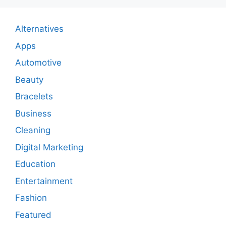
Alternatives
Apps
Automotive
Beauty
Bracelets
Business
Cleaning
Digital Marketing
Education
Entertainment
Fashion
Featured