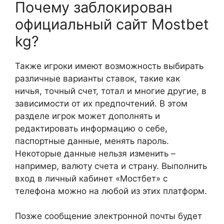
Почему заблокирован
официальный сайт Mostbet
kg?
Также игроки имеют возможность выбирать
различные варианты ставок, такие как
ничья, точный счет, тотал и многие другие, в
зависимости от их предпочтений. В этом
разделе игрок может дополнять и
редактировать информацию о себе,
паспортные данные, менять пароль.
Некоторые данные нельзя изменить –
например, валюту счета и страну. Выполнить
вход в личный кабинет «Мостбет» с
телефона можно на любой из этих платформ.
Позже сообщение электронной почты будет