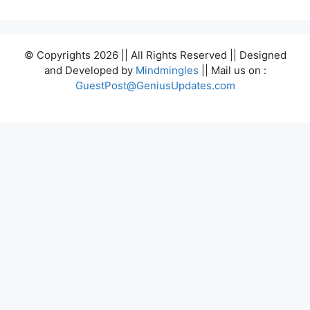
© Copyrights 2026 || All Rights Reserved || Designed
and Developed by
Mindmingles
|| Mail us on :
GuestPost@GeniusUpdates.com