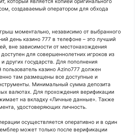
йт, который является копией оригинального
сом, создаваемый оператором для обхода
игрыш моментально, независимо от выбранного
ий день казино 777 в телефоне – это лучший
й, вне зависимости от местонахождения
 доступен для совершеннолетних игроков из
 и других государств. Для пополнения
 пользователь казино Azino777 должен
менно там размещены все доступные и
нструменты. Минимальный сумма депозита
иных валютах. Для прохождения верификации
ажимает на вкладку «Личные данные». Также
мента, удостоверяющих личность.
ерации осуществляется оперативно и в один
гемблер может только после верификации