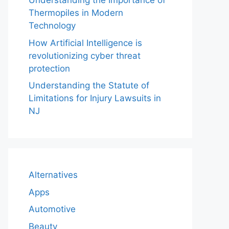
Understanding the Importance of
Thermopiles in Modern
Technology
How Artificial Intelligence is
revolutionizing cyber threat
protection
Understanding the Statute of
Limitations for Injury Lawsuits in
NJ
Alternatives
Apps
Automotive
Beauty