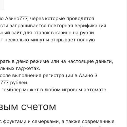
 Азино777, через которые проводятся
ости запрашивается повторная верификация
ный сайт для ставок в казино на рубли
т несколько минут и открывает полную
грать в демо режиме или на настоящие деньги,
ильных гаджетах.
осле выполнения регистрации в Азино 3
777 рублей.
 гемблер может в любом игровом автомате.
овым счетом
 с фруктами и семерками, а также современные