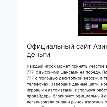
Официальный сайт Азин
деньги
Каждый игрок может принять участие 
777, с высокими шансами на победу. П
777
с помощью десктопной версии, а т
телефонах. Завершив данные шаги, но
игровыми автоматами, используя рабо
провайдеры блокируют официальный сай
легализовала онлайн рынок азартных ра