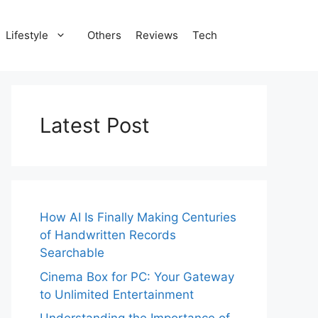
Lifestyle
Others
Reviews
Tech
Latest Post
How AI Is Finally Making Centuries
of Handwritten Records
Searchable
Cinema Box for PC: Your Gateway
to Unlimited Entertainment