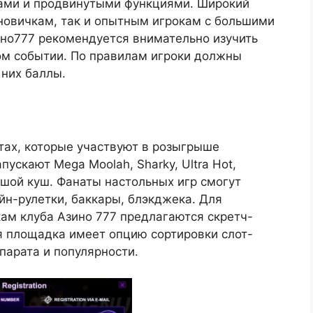
ами и продвинутыми функциями. Широкий
 новичкам, так и опытным игрокам с большими
но777 рекомендуется внимательно изучить
дом событии. По правилам игроки должны
 них баллы.
ах, которые участвуют в розыгрыше
ускают Mega Moolah, Sharky, Ultra Hot,
ьшой куш. Фанаты настольных игр смогут
йн-рулетки, баккары, блэкджека. Для
ам клуба Азино 777 предлагаются скретч-
я площадка имеет опцию сортировки слот-
парата и популярности.