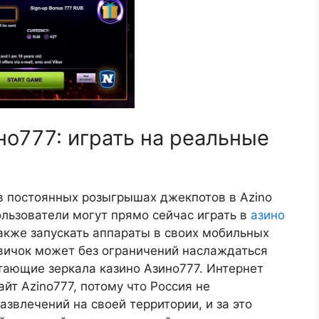
о777: играть на реальные
в постоянных розыгрышах джекпотов в Azino
ользователи могут прямо сейчас играть в
азино
акже запускать аппараты в своих мобильных
вичок может без ограничений наслаждаться
тающие зеркала казино Азино777. Интернет
т Azino777, потому что Россия не
звлечений на своей территории, и за это