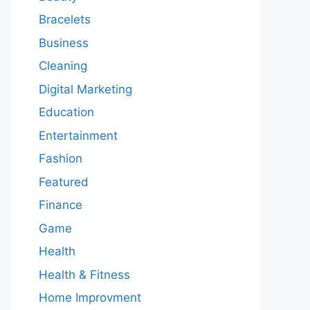
Bracelets
Business
Cleaning
Digital Marketing
Education
Entertainment
Fashion
Featured
Finance
Game
Health
Health & Fitness
Home Improvment