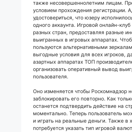
также несовершеннолетним лицам. Пр
условием прохождения регистрации. 
удостовериться, что юзеру исполнилось
одного аккаунта. Игровой онлайн-клуб
разных стран, предоставляя разные ин
выигранных в игровых аппаратах. Чтоб
пользуются альтернативными зеркалам
выгодные условия для всех игроков, д
азартных аппаратах ТОП производителе
организовать оперативный вывод выиг
пользователя.
Оно изменяется чтобы Роскомнадзор не
заблокировать его повторно. Как тольк
останется подтвердить действие на ст
моментально. Теперь пользователь мо
и играть на реальные деньги. Также в
потребуется указать тип игровой валю