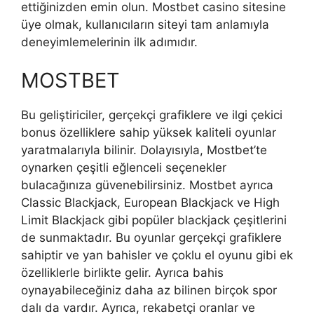
ettiğinizden emin olun. Mostbet casino sitesine
üye olmak, kullanıcıların siteyi tam anlamıyla
deneyimlemelerinin ilk adımıdır.
MOSTBET
Bu geliştiriciler, gerçekçi grafiklere ve ilgi çekici
bonus özelliklere sahip yüksek kaliteli oyunlar
yaratmalarıyla bilinir. Dolayısıyla, Mostbet’te
oynarken çeşitli eğlenceli seçenekler
bulacağınıza güvenebilirsiniz. Mostbet ayrıca
Classic Blackjack, European Blackjack ve High
Limit Blackjack gibi popüler blackjack çeşitlerini
de sunmaktadır. Bu oyunlar gerçekçi grafiklere
sahiptir ve yan bahisler ve çoklu el oyunu gibi ek
özelliklerle birlikte gelir. Ayrıca bahis
oynayabileceğiniz daha az bilinen birçok spor
dalı da vardır. Ayrıca, rekabetçi oranlar ve