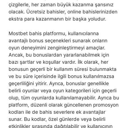
çizgilerle, her zaman büyük kazanma şansınız
olacak. Ücretsiz bahisler, online bahislerinizden
ekstra para kazanmanın bir başka yoludur.
Mostbet bahis platformu, kullanıcılarına
avantajlı bonus seçenekleri sunarak onların
oyun deneyimini zenginleştirmeyi amaçlar.
Ancak, bu bonuslardan yararlanabilmek için
bazı şartlar ve koşullar vardır. İlk olarak, her
bonusun geçerli bir kullanım süresi bulunmakta
ve bu süre içerisinde ilgili bonus kullanılmazsa
geçerliliğini yitirir. Ayrıca, bonuslar genellikle
belirli oyunlar veya oyun kategorileri için geçerli
olup, tüm oyunlarda kullanılamayabilir. Ayrıca bu
platform, düzenli olarak güncellenen promosyon
kodları ile de bahis severlere ek avantajlar
sunar. Bu kodlar, özel günlerde veya belirli
etkinlikler sırasında dağıtılabilir ve kullanıcının