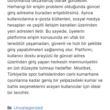
durumlarda dezavantaj olarak görülebilir.
Herhangi bir erişim problemi olduğunda güncel
giriş adresine buradan erişebilirsiniz. Ayrıca
kullanıcılarına e-posta bültenleri, sosyal medya
hesapları ve çeşitli iletişim kanalları üzerinden
yeni adresleri iletir. Bu sayede, üyelerin
platforma erişim konusunda en ufak bir
tereddüt yaşamadan, güvenli ve hızlı bir şekilde
giriş yapabilmeleri sağlanmış olur. Platform;
kullanıcı dostu arayüzü ile güncel adres
üzerinden giriş yapan herkesin memnuniyetini
en üst düzeyde tutmayı hedefler. Mostbet,
Türkiye’de spor bahislerinden canlı kumarhane
oyunlarına kadar geniş bir yelpazedeki kumar ve
bahis seçeneklerini arayan kullanıcılar için ideal
bir tercihtir.
Categories
Uncategorized