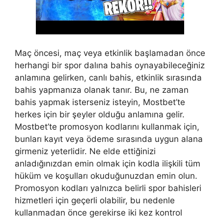
Maç öncesi, maç veya etkinlik başlamadan önce
herhangi bir spor dalına bahis oynayabileceğiniz
anlamına gelirken, canlı bahis, etkinlik sırasında
bahis yapmanıza olanak tanır. Bu, ne zaman
bahis yapmak isterseniz isteyin, Mostbet’te
herkes için bir şeyler olduğu anlamına gelir.
Mostbet’te promosyon kodlarını kullanmak için,
bunları kayıt veya ödeme sırasında uygun alana
girmeniz yeterlidir. Ne elde ettiğinizi
anladığınızdan emin olmak için kodla ilişkili tüm
hüküm ve koşulları okuduğunuzdan emin olun.
Promosyon kodları yalnızca belirli spor bahisleri
hizmetleri için geçerli olabilir, bu nedenle
kullanmadan önce gerekirse iki kez kontrol